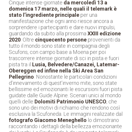
Cinque intense giornate
da mercoledì 13 a
domenica 17 marzo, nelle quali il telemark è
stato l’ingrediente principale
per una
manifestazione che ogni anno riesce ancora a
sorprendere i partecipanti e dare nuovi impulsi,
guardando da subito alla prossima
XXIII edizione
2020
. Oltre
cinquecento persone
provenienti da
tutto il mondo sono state in compagnia degli
Scufons, con campo base a Moena per poi
trascorrere intense giornate di sci in pista e fuori
pista tra il
Lusia, Belvedere/Canazei, Latemar-
Obereggen ed infine nella Ski Area San
Pellegrino
. Nonostante le particolari condizioni
d’innevamento di quest’inverno mite, sono state
bellissime ed emozionanti le escursioni fuori pista
guidate dalle Guide Alpine. Scenari unici al mondo
quelli delle
Dolomiti Patrimonio UNESCO
, che
sono uno dei motivi di richiamo che rendono così
esclusiva la Scufoneda. Le immagini realizzate dal
fotografo Giacomo Meneghello
lo dimostrano
raccontando i dettagli della bellezza emozionante