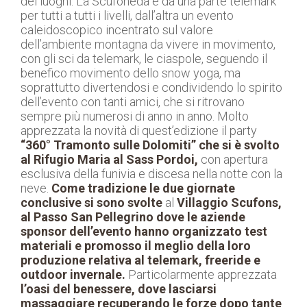
dei luoghi. La Scufoneda è da una parte telemark
per tutti a tutti i livelli, dall’altra un evento
caleidoscopico incentrato sul valore
dell’ambiente montagna da vivere in movimento,
con gli sci da telemark, le ciaspole, seguendo il
benefico movimento dello snow yoga, ma
soprattutto divertendosi e condividendo lo spirito
dell’evento con tanti amici, che si ritrovano
sempre più numerosi di anno in anno. Molto
apprezzata la novità di quest’edizione il party
“360° Tramonto sulle Dolomiti” che si è svolto
al Rifugio Maria al Sass Pordoi,
con apertura
esclusiva della funivia e discesa nella notte con la
neve.
Come tradizione le due giornate
conclusive si sono svolte
al
Villaggio Scufons,
al Passo San Pellegrino dove le aziende
sponsor dell’evento hanno organizzato test
materiali e promosso il meglio della loro
produzione relativa al telemark, freeride e
outdoor invernale.
Particolarmente apprezzata
l’oasi del benessere, dove lasciarsi
massaggiare recuperando le forze dopo tante