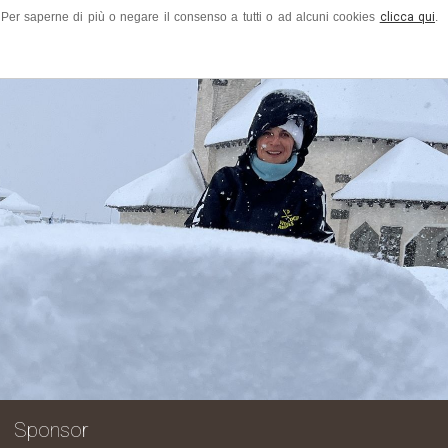
ze. Per saperne di più o negare il consenso a tutti o ad alcuni cookies
clicca qui
.
grazie a tutti quanti hanno arricchi
Sponsor