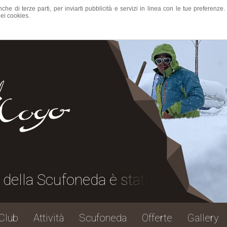
nche di terze parti, per inviarti pubblicità e servizi in linea con le tue preferen
ei cookies.
cufoneda è stata una grande festa, gr
Club
Attività
Scufoneda
Offerte
Gallery