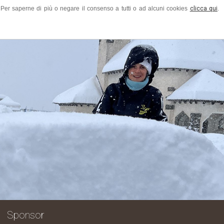
ze. Per saperne di più o negare il consenso a tutti o ad alcuni cookies
clicca qui
.
azie a tutti quanti hanno arricchito 
Sponsor