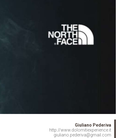
Giuliano Pederiva
http://www.dolomitiexperience.it
giuliano.pederiva@gmail.com