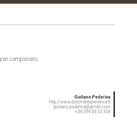
 gran campionato.
Giuliano Pederiva
http://www.dolomitiexperience.it
giuliano.pederiva@gmail.com
+39 339 39 33 334