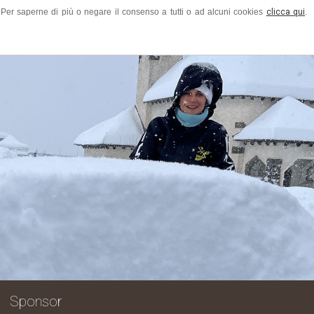
ze. Per saperne di più o negare il consenso a tutti o ad alcuni cookies
clicca qui
.
 grazie a tutti quanti hanno arricchi
Sponsor