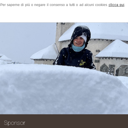
ze. Per saperne di più o negare il consenso a tutti o ad alcuni cookies
clicca qui
.
i quanti hanno arricchito l'evento co
Sponsor