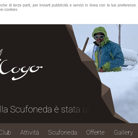
nche di terze parti, per inviarti pubblicità e servizi in linea con le tue preferen
ei cookies.
stata una grande festa, grazie a tutt
Club
Attività
Scufoneda
Offerte
Gallery