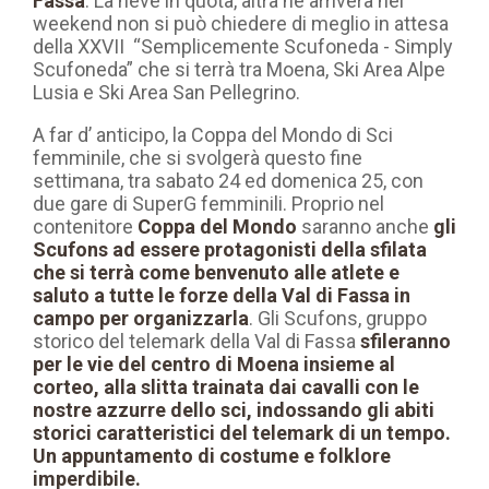
Fassa
. La neve in quota, altra ne arriverà nel
weekend non si può chiedere di meglio in attesa
della XXVII “Semplicemente Scufoneda - Simply
Scufoneda” che si terrà tra Moena, Ski Area Alpe
Lusia e Ski Area San Pellegrino.
A far d’ anticipo, la Coppa del Mondo di Sci
femminile, che si svolgerà questo fine
settimana, tra sabato 24 ed domenica 25, con
due gare di SuperG femminili. Proprio nel
contenitore
Coppa del Mondo
saranno anche
gli
Scufons ad essere protagonisti della sfilata
che si terrà come benvenuto alle atlete e
saluto a tutte le forze della Val di Fassa in
campo per organizzarla
. Gli Scufons, gruppo
storico del telemark della Val di Fassa
sfileranno
per le vie del centro di Moena insieme al
corteo, alla slitta trainata dai cavalli con le
nostre azzurre dello sci, indossando gli abiti
storici caratteristici del telemark di un tempo.
Un appuntamento di costume e folklore
imperdibile.