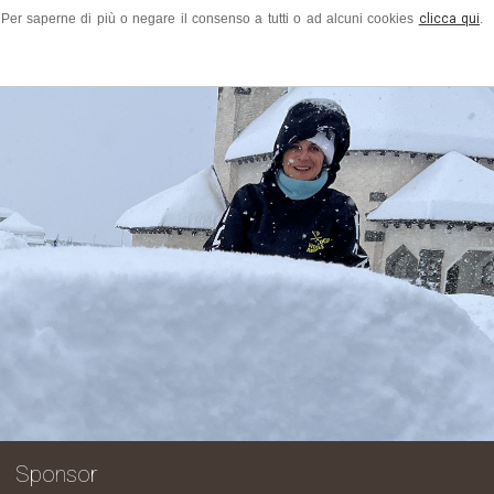
ze. Per saperne di più o negare il consenso a tutti o ad alcuni cookies
clicca qui
.
 grazie a tutti quanti hanno arricchi
Sponsor