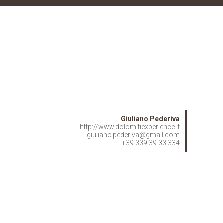
Giuliano Pederiva
http://www.dolomitiexperience.it
giuliano.pederiva@gmail.com
+39 339 39 33 334