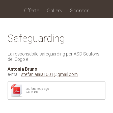
Offerte
Gallery
Sponsor
Safeguarding
La responsabile safeguarding per ASD Scufons
del Cogo è:
Antonia Bruno
e-mail:
stefaniaiaia1001@gmail.com
scufons resp sgo
742,8 KB