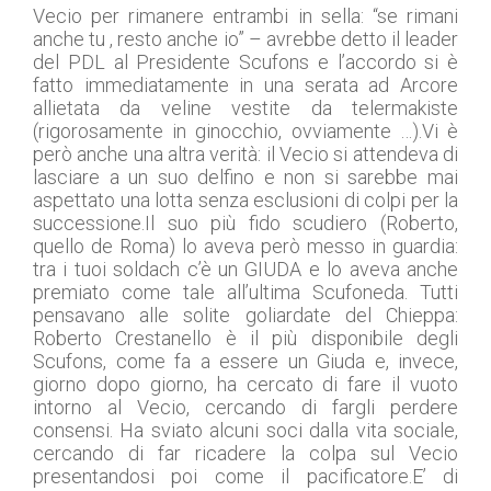
Vecio per rimanere entrambi in sella: “se rimani
anche tu , resto anche io” – avrebbe detto il leader
del PDL al Presidente Scufons e l’accordo si è
fatto immediatamente in una serata ad Arcore
allietata da veline vestite da telermakiste
(rigorosamente in ginocchio, ovviamente …).Vi è
però anche una altra verità: il Vecio si attendeva di
lasciare a un suo delfino e non si sarebbe mai
aspettato una lotta senza esclusioni di colpi per la
successione.Il suo più fido scudiero (Roberto,
quello de Roma) lo aveva però messo in guardia:
tra i tuoi soldach c’è un GIUDA e lo aveva anche
premiato come tale all’ultima Scufoneda. Tutti
pensavano alle solite goliardate del Chieppa:
Roberto Crestanello è il più disponibile degli
Scufons, come fa a essere un Giuda e, invece,
giorno dopo giorno, ha cercato di fare il vuoto
intorno al Vecio, cercando di fargli perdere
consensi. Ha sviato alcuni soci dalla vita sociale,
cercando di far ricadere la colpa sul Vecio
presentandosi poi come il pacificatore.E’ di