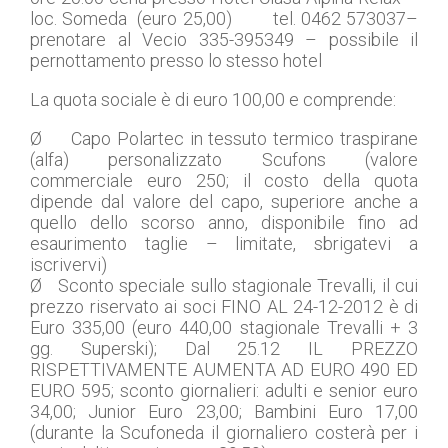
loc. Someda (euro 25,00) tel. 0462 573037–
prenotare al Vecio 335-395349 – possibile il
pernottamento presso lo stesso hotel
La quota sociale è di euro 100,00 e comprende:
Ø Capo Polartec in tessuto termico traspirane
(alfa) personalizzato Scufons (valore
commerciale euro 250; il costo della quota
dipende dal valore del capo, superiore anche a
quello dello scorso anno, disponibile fino ad
esaurimento taglie – limitate, sbrigatevi a
iscrivervi)
Ø Sconto speciale sullo stagionale Trevalli, il cui
prezzo riservato ai soci FINO AL 24-12-2012 è di
Euro 335,00 (euro 440,00 stagionale Trevalli + 3
gg. Superski); Dal 25.12 IL PREZZO
RISPETTIVAMENTE AUMENTA AD EURO 490 ED
EURO 595; sconto giornalieri: adulti e senior euro
34,00; Junior Euro 23,00; Bambini Euro 17,00
(durante la Scufoneda il giornaliero costerà per i