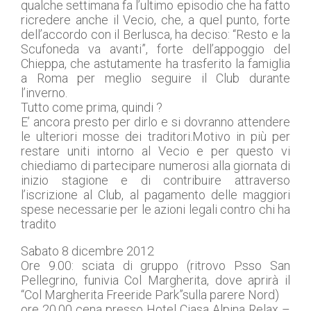
qualche settimana fa l’ultimo episodio che ha fatto
ricredere anche il Vecio, che, a quel punto, forte
dell’accordo con il Berlusca, ha deciso: “Resto e la
Scufoneda va avanti”, forte dell’appoggio del
Chieppa, che astutamente ha trasferito la famiglia
a Roma per meglio seguire il Club durante
l’inverno.
Tutto come prima, quindi ?
E’ ancora presto per dirlo e si dovranno attendere
le ulteriori mosse dei traditori.Motivo in più per
restare uniti intorno al Vecio e per questo vi
chiediamo di partecipare numerosi alla giornata di
inizio stagione e di contribuire attraverso
l’iscrizione al Club, al pagamento delle maggiori
spese necessarie per le azioni legali contro chi ha
tradito
Sabato 8 dicembre 2012
Ore 9.00: sciata di gruppo (ritrovo P.sso San
Pellegrino, funivia Col Margherita, dove aprirà il
“Col Margherita Freeride Park”sulla parere Nord)
ore 20.00 cena presso Hotel Ciasa Alpina Relax –