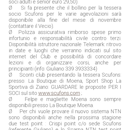
soci adulti e senior euro 29,50).
Ø Si fa presente che il bollino per la tessera
socio Scufons per le varie agevolazioni sarà
disponibile alla fine del mese di novembre
(contattare il Vecio).
Ø Polizza assicurativa rimborso spese primo
infortunio e responsabilità civile contro terzi.
Disponibilità istruttore nazionale Telemark: ritrovo
in date e luoghi che verranno indicati sul sito
internet del Club e possibilità di concordare
lezioni e di organizzare corsi, anche per
principianti (info: Giuliano 339 3933334)
Ø Sconti club presentando la tessera Scufons:
presso: La Boutique di Moena, Sport Shop La
Sportiva di Ziano: GUARDARE le proposte PER I
SOCI sul sito
www.scufons.com
;
Ø Felpe e magliette Moena sono sempre
disponibili presso La Boutique Moena.
Ø Per chi vuole provare il nuovo sistema NTN
sono disponibili anche nella prossima stagione
due test point : Crispi point c/o sede Scufons
(referente Giuliano) e lo Scarpa NTN test point