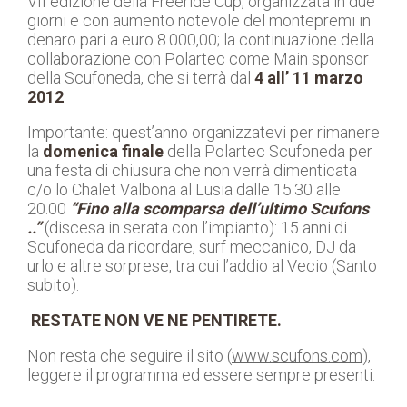
VII edizione della Freeride Cup, organizzata in due
giorni e con aumento notevole del montepremi in
denaro pari a euro 8.000,00; la continuazione della
collaborazione con Polartec come Main sponsor
della Scufoneda, che si terrà dal
4 all’ 11 marzo
2012
.
Importante: quest’anno organizzatevi per rimanere
la
domenica finale
della Polartec Scufoneda per
una festa di chiusura che non verrà dimenticata
c/o lo Chalet Valbona al Lusia dalle 15.30 alle
20.00
“Fino alla scomparsa dell’ultimo Scufons
..”
(discesa in serata con l’impianto): 15 anni di
Scufoneda da ricordare, surf meccanico, DJ da
urlo e altre sorprese, tra cui l’addio al Vecio (Santo
subito).
RESTATE NON VE NE PENTIRETE.
Non resta che seguire il sito (
www.scufons.com
),
leggere il programma ed essere sempre presenti.