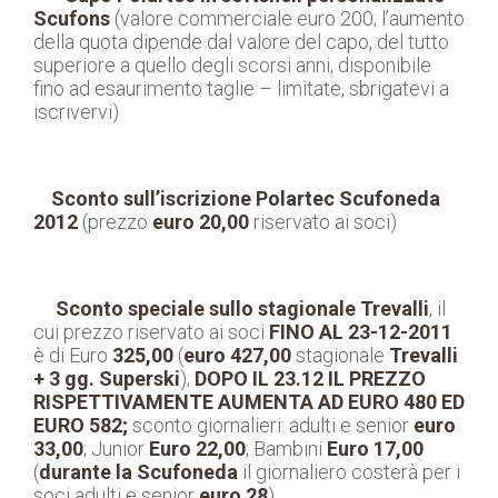
Scufons
(valore commerciale euro 200; l’aumento
della quota dipende dal valore del capo, del tutto
superiore a quello degli scorsi anni, disponibile
fino ad esaurimento taglie – limitate, sbrigatevi a
iscrivervi)
Sconto sull’iscrizione
Polartec Scufoneda
2012
(prezzo
euro 20,00
riservato ai soci)
Sconto speciale su
llo stagionale Trevalli
, il
cui prezzo riservato ai soci
FINO AL 23-12-2011
è di Euro
325,00
(
euro 427,00
stagionale
Trevalli
+ 3 gg. Superski
);
DOPO IL 23.12 IL PREZZO
RISPETTIVAMENTE AUMENTA AD EURO 480 ED
EURO 582;
sconto giornalieri: adulti e senior
euro
33,00
; Junior
Euro 22,00
; Bambini
Euro 17,00
(
durante la Scufoneda
il giornaliero costerà per i
soci adulti e senior
euro 28
)
.