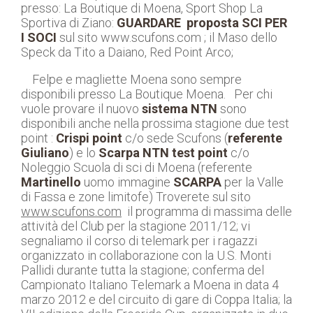
presso: La Boutique di Moena, Sport Shop La
Sportiva di Ziano:
GUARDARE proposta SCI PER
I SOCI
sul sito www.scufons.com ; il Maso dello
Speck da Tito a Daiano, Red Point Arco;
Felpe e magliette Moena sono sempre
disponibili presso La Boutique Moena. Per chi
vuole provare il nuovo
sistema NTN
sono
disponibili anche nella prossima stagione due test
point :
Crispi point
c/o sede Scufons (
referente
Giuliano
) e lo
Scarpa NTN test point
c/o
Noleggio Scuola di sci di Moena (referente
Martinello
uomo immagine
SCARPA
per la Valle
di Fassa e zone limitofe) Troverete sul sito
www.scufons.com
il programma di massima delle
attività del Club per la stagione 2011/12; vi
segnaliamo il corso di telemark per i ragazzi
organizzato in collaborazione con la U.S. Monti
Pallidi durante tutta la stagione; conferma del
Campionato Italiano Telemark a Moena in data 4
marzo 2012 e del circuito di gare di Coppa Italia; la