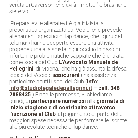
serata di Caverson, che avrà il motto “le brasiliane
siete voi …”
Preparatevi e allenatevi: è già iniziata la
presciistica organizzata dal Vecio, che prevede
allenamenti specifici di lap dance, che i guru del
telemark hanno scoperto essere una attività
propedeutica alla sciata in ginocchio.In caso di
infortuni e problematiche sappiate che è entrata
come socia del Club
L’Avvocato Manuela de
Pellegrini
, di Moena, che ha già assunto la difesa
legale del Vecio e
assicurerà
una assistenza
particolare a tutti i soci del Club (
info:
info@studiolegaledepellegrini.it
– cell. 348
2888435
) Finite le premesse, vi chiediamo,
quindi, di
partecipare numerosi
alla
giornata di
inizio stagione e di contribuire attraverso
l’iscrizione al Club
, al pagamento di parte delle
maggiori spese necessarie per formare le iscritte
alle più evolute tecniche di lap dance: