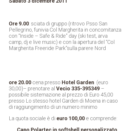
Sabato 3 dicembre 2011
Ore 9.00
: sciata di gruppo (ritrovo P.sso San
Pellegrino, funivia Col Margherita in concomitanza
con “Inside – Safe & Ride” day (ski test, arva
camp, dj e live music) e con la apertura del “Col
Margherita Freeride Park”sulla parere Nord
ore 20.00
cena presso
Hotel Garden
(euro
30,00)– prenotare al
Vecio 335-395349
–
possibile sistemazione al prezzo di Euro 45,00
presso Lo stesso hotel Garden di Moena in caso
di raggiungimento di un numero minimo
La quota sociale è di
euro 100,00
e comprende:
Capo Polartec in softshell personalizzato